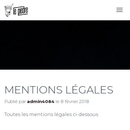
D
É
P
L
I
E
R
L
A
N
A
V
I
MENTIONS LÉGALES
G
A
T
Publié par
admin4084
le
8 février 2018
I
O
N
Toutes les mentions légales ci-dessous